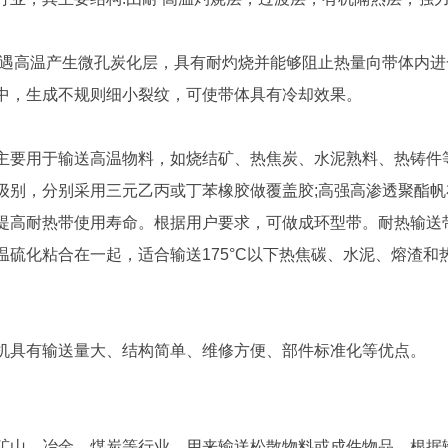
胶遇高温产生微孔炭化层，具有耐灼烧并能够阻止热量向带体内
中，生成不规则细小裂纹，可使带体具有冷却效果。
主要用于输送高温物料，如烧结矿、热焦炭、水泥熟料、热铸件
级别，分别采用三元乙丙或丁苯橡胶做覆盖胶;高强高渗透聚酯
提高耐热带使用寿命。根据用户要求，可做成环型带。耐热输送带
温硫化粘合在一起，适合输送175°C以下热焦碳、水泥、熔渣和
机具有输送量大、结构简单、维修方便、部件标准化等优点。
矿山、冶金、煤炭等行业，用来输送松散物料或成件物品，根据