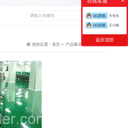
在线客服
方先生
王小姐
返回顶部
您的位置：
首页 >
产品展示 >
直线长条型