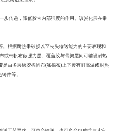
进一步传递，降低胶带内部强度的作用。该炭化层在带
等。根据耐热带破损以至丧失输送能力的主要表现和
帆布或棉帆布做强力层。覆盖胶与骨架层间可辅设耐热
是由多层橡胶棉帆布(涤棉布)上下覆有耐高温或耐热
热铸件等。
输送工艺要求，可单台输送，也可多台组成或与其它