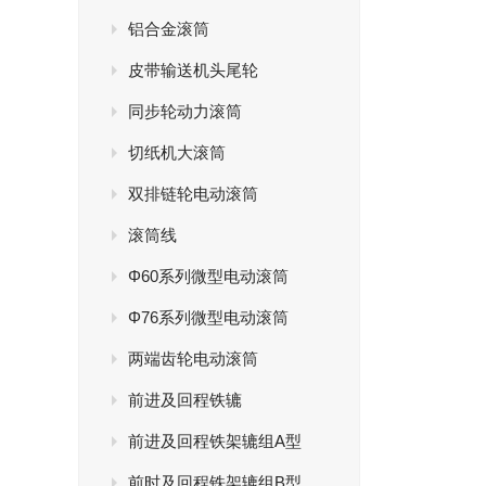
铝合金滚筒
皮带输送机头尾轮
同步轮动力滚筒
切纸机大滚筒
双排链轮电动滚筒
滚筒线
Φ60系列微型电动滚筒
Φ76系列微型电动滚筒
两端齿轮电动滚筒
前进及回程铁辘
前进及回程铁架辘组A型
前时及回程铁架辘组B型