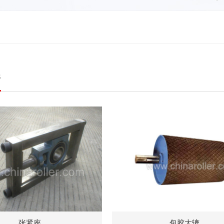
件
张紧座
包胶大辘